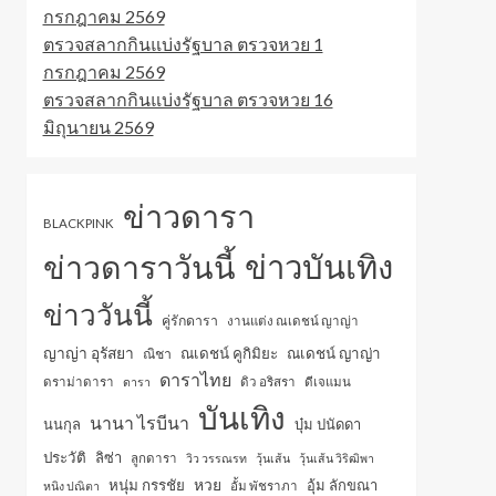
กรกฎาคม 2569
ตรวจสลากกินแบ่งรัฐบาล ตรวจหวย 1
กรกฎาคม 2569
ตรวจสลากกินแบ่งรัฐบาล ตรวจหวย 16
มิถุนายน 2569
ข่าวดารา
BLACKPINK
ข่าวบันเทิง
ข่าวดาราวันนี้
ข่าววันนี้
คู่รักดารา
งานแต่ง ณเดชน์ ญาญ่า
ญาญ่า อุรัสยา
ณเดชน์ คูกิมิยะ
ณเดชน์ ญาญ่า
ณิชา
ดาราไทย
ดราม่าดารา
ดารา
ดิว อริสรา
ดีเจแมน
บันเทิง
นานา ไรบีนา
นนกุล
บุ๋ม ปนัดดา
ประวัติ
ลิซ่า
ลูกดารา
วิว วรรณรท
วุ้นเส้น
วุ้นเส้น วิริฒิพา
หวย
หนุ่ม กรรชัย
อุ้ม ลักขณา
หนิง ปณิตา
อั้ม พัชราภา