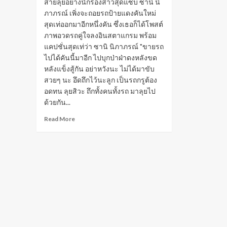
สายลุยอย่างนักร้องสาวสุดแซ่บ ซานิ นิ
ภาภรณ์ เพิ่งจะถอยรถป้ายแดงคันใหม่
สุดเท่ออกมาอีกหนึ่งคัน ซึ่งเธอก็ได้โพสต์
ภาพอวดรถคู่ใจลงอินสตาแกรม พร้อม
แคปชั่นสุดเท่ว่า ซานิ นิภาภรณ์ "ขายรถ
ไปได้คันนี้มาอีก ไปบุกป่าฝ่าดงหลังขด
หลังแข็งสู้กัน อย่าหวังนะ ไม่ได้มาขับ
สวยๆ นะ อึดถึกไว้นะลูก เป็นรถกรูต้อง
อดทน ลุยสิวะ ถึกทั้งคนทั้งรถ มาลุยไป
ด้วยกัน...
Read
Read More
more
about
ซานิ
นิ
ภา
ภรณ์
ถอย
รถ
ใหม่
ป้าย
แดง