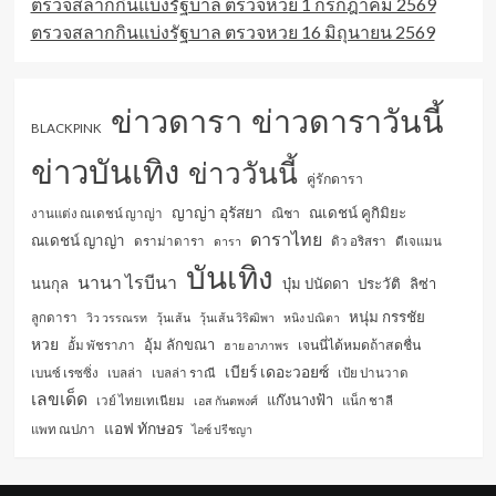
ตรวจสลากกินแบ่งรัฐบาล ตรวจหวย 1 กรกฎาคม 2569
ตรวจสลากกินแบ่งรัฐบาล ตรวจหวย 16 มิถุนายน 2569
ข่าวดารา
ข่าวดาราวันนี้
BLACKPINK
ข่าวบันเทิง
ข่าววันนี้
คู่รักดารา
ญาญ่า อุรัสยา
ณเดชน์ คูกิมิยะ
ณิชา
งานแต่ง ณเดชน์ ญาญ่า
ดาราไทย
ณเดชน์ ญาญ่า
ดราม่าดารา
ดารา
ดิว อริสรา
ดีเจแมน
บันเทิง
นานา ไรบีนา
นนกุล
บุ๋ม ปนัดดา
ประวัติ
ลิซ่า
หนุ่ม กรรชัย
ลูกดารา
วิว วรรณรท
วุ้นเส้น
วุ้นเส้น วิริฒิพา
หนิง ปณิตา
หวย
อุ้ม ลักขณา
เจนนี่ได้หมดถ้าสดชื่น
อั้ม พัชราภา
ฮาย อาภาพร
เบียร์ เดอะวอยซ์
เบนซ์ เรซซิ่ง
เบลล่า
เบลล่า ราณี
เป้ย ปานวาด
เลขเด็ด
แก๊งนางฟ้า
เวย์ ไทยเทเนียม
เอส กันตพงศ์
แน็ก ชาลี
แอฟ ทักษอร
แพท ณปภา
ไอซ์ ปรีชญา