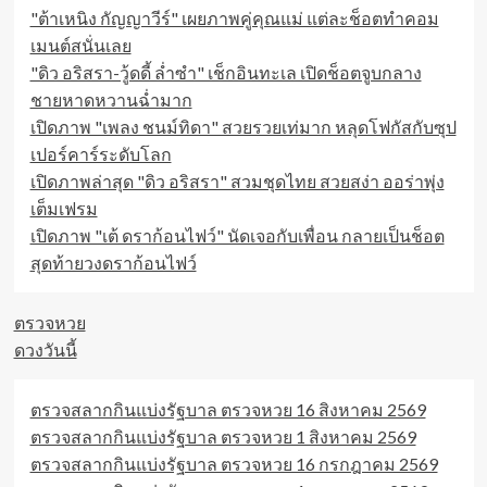
"ต้าเหนิง กัญญาวีร์" เผยภาพคู่คุณแม่ แต่ละช็อตทำคอม
ต้น
เหตุ
เมนต์สนั่นเลย
ยืน
"ดิว อริสรา-วู้ดดี้ ล่ำซำ" เช็กอินทะเล เปิดช็อตจูบกลาง
ช็อก
ชายหาดหวานฉ่ำมาก
เปิดภาพ "เพลง ชนม์ทิดา" สวยรวยเท่มาก หลุดโฟกัสกับซุป
เปอร์คาร์ระดับโลก
เปิดภาพล่าสุด "ดิว อริสรา" สวมชุดไทย สวยสง่า ออร่าพุ่ง
เต็มเฟรม
เปิดภาพ "เต้ ดราก้อนไฟว์" นัดเจอกับเพื่อน กลายเป็นช็อต
สุดท้ายวงดราก้อนไฟว์
ตรวจหวย
ดวงวันนี้
ตรวจสลากกินแบ่งรัฐบาล ตรวจหวย 16 สิงหาคม 2569
ตรวจสลากกินแบ่งรัฐบาล ตรวจหวย 1 สิงหาคม 2569
ตรวจสลากกินแบ่งรัฐบาล ตรวจหวย 16 กรกฎาคม 2569