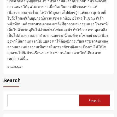
นายศุภมิตร ผู้ที่ถูกจ้างให้มาทำความสะอาดบริเวณบ้านหลังจากมี
การแสดง ได้จุดไฟเผาขยะเพื่อป้องกันการปลิวของขยะ แต่
เนื่องจากลมกระโชก ไฟจึงได้ลุกลามไปยังหญ้าแห้งและสุดท้ายก็
ไปถึงโกดังที่เก็บอุปกรณ์การแสดง นกน้อย อุไรพร ในขณะที่เจ้า
หน้าที่ดับเพลิงพยายามควบคุมเพลิงที่ลุกลามอย่างรุนแรง โรงรถที่
เต็มไปด้วยวัสดุติดไฟง่ายอย่างโฟมและผ้า ทำให้การควบคุมเพลิง
เป็นไปด้วยความยากลำบาก นอกจากนี้ ลมที่กระโชกอย่างต่อเนื่อง
ยังทำให้สถานการณ์ยิ่งแย่ลง ทำให้ต้องมีการเรียกเสริมรถดับเพลิง
จากหลายหน่วยงานเพื่อช่วยในการสกัดเพลิงและป้องกันไม่ให้ไฟ
ลุกลามไปยังบ้านเรือนของประชาชนในละแวกใกล้เคียง จาก
เหตุการณ์นี้...
Read
Read More
more
about
Search
ข่าว
ไฟ
ไหม้
บ้าน
Search
นก
น้อย
อุไร
พร คน