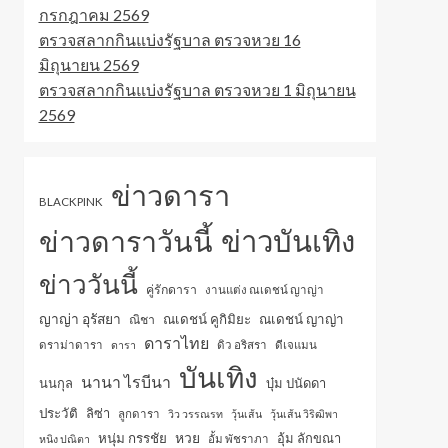
กรกฎาคม 2569
ตรวจสลากกินแบ่งรัฐบาล ตรวจหวย 16
มิถุนายน 2569
ตรวจสลากกินแบ่งรัฐบาล ตรวจหวย 1 มิถุนายน
2569
ข่าวดารา
BLACKPINK
ข่าวบันเทิง
ข่าวดาราวันนี้
ข่าววันนี้
คู่รักดารา
งานแต่ง ณเดชน์ ญาญ่า
ญาญ่า อุรัสยา
ณเดชน์ คูกิมิยะ
ณเดชน์ ญาญ่า
ณิชา
ดาราไทย
ดราม่าดารา
ดารา
ดิว อริสรา
ดีเจแมน
บันเทิง
นานา ไรบีนา
นนกุล
บุ๋ม ปนัดดา
ประวัติ
ลิซ่า
ลูกดารา
วิว วรรณรท
วุ้นเส้น
วุ้นเส้น วิริฒิพา
หวย
หนุ่ม กรรชัย
อุ้ม ลักขณา
หนิง ปณิตา
อั้ม พัชราภา