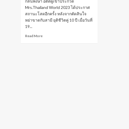
กลิ่นพงษา อดีตผู้เข้าประกวด
Mrs.Thailand World 2023 ได้ประกาศ
สถานะโสดอีกครั้ง หลังจากตัดสินใจ
หย่าขาดกับสามี ยุติชีวิตคู่ 10 ปี เมื่อวันที่
19...
Read
Read More
more
about
ฝน
มาริ
สา
ประกาศ
หย่า
สามี
หยุด
ชีวิต
คู่
10
ปี