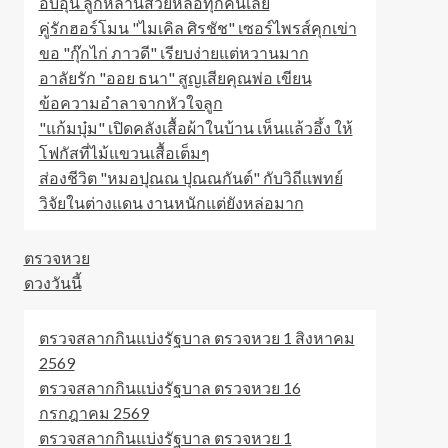
อบอุ่น ลูกหลานสวยหล่อทุกคนเลย
คู่รักฮอร์โมน "ไมเคิล ศิรชัช" เซอร์ไพรส์คุกเข่า
ขอ "กุ๊กไก่ ภาวดี" เรียบง่ายแต่หวานมาก
อาลัยรัก "ออย ธนา" สูญเสียคุณพ่อ เขียน
ข้อความอำลาจากหัวใจลูก
"แก้มบุ๋ม" เปิดคลังเสื้อผ้าในบ้าน เห็นแล้วอึ้ง ให้
โฟกัสที่ไม้แขวนเสื้อเต็มๆ
ส่องชีวิต "หมอปุณณ ปุณณกันต์" กับวิถีแพทย์
วิจัยในต่างแดน งานหนักแต่ยังหล่อมาก
ตรวจหวย
ดวงวันนี้
ตรวจสลากกินแบ่งรัฐบาล ตรวจหวย 1 สิงหาคม
2569
ตรวจสลากกินแบ่งรัฐบาล ตรวจหวย 16
กรกฎาคม 2569
ตรวจสลากกินแบ่งรัฐบาล ตรวจหวย 1