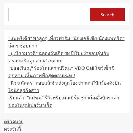
ลิ
ซ่า
Search
BLACKPINK
ภาพ
คู่
กับ
"แพทริเซีย" พาลูกๆ เที่ยวฟาร์ม "น้องเอลิเซีย-น้องแพทริค"
เฟรเด
อริก
เด็กๆ ชอบมาก
"ปูเป้ รามาวดี" ฉลองวันเกิด 48 ปีเรียบง่ายอบอุ่นกับ
ครอบครัว ลูกสาวสวยมาก
"บอย ภิษณุ" ร้องโดนสาวปริศนา VDO Call โชว์เซ็กซี่
คุกคาม เห็นภาพพีกสุดตอนเฉลย!
"นิว นภัสสร" ตอบแล้ว! หลังถูกโยงข่าวสามีนักร้องดังปัน
ใจนักธุรกิจสาว
เริ่มแล้ว! "แม่ชม" รีวิวทริปเมลเบิร์น ชาวเน็ตอึ้งบิลราคา
ของในซุปเปอร์มาเก็ต
ตรวจหวย
ดวงวันนี้