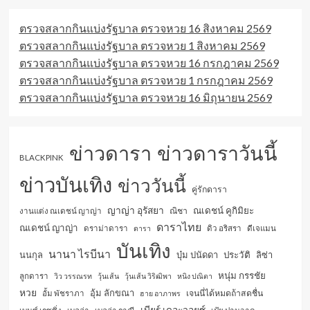
ตรวจสลากกินแบ่งรัฐบาล ตรวจหวย 16 สิงหาคม 2569
ตรวจสลากกินแบ่งรัฐบาล ตรวจหวย 1 สิงหาคม 2569
ตรวจสลากกินแบ่งรัฐบาล ตรวจหวย 16 กรกฎาคม 2569
ตรวจสลากกินแบ่งรัฐบาล ตรวจหวย 1 กรกฎาคม 2569
ตรวจสลากกินแบ่งรัฐบาล ตรวจหวย 16 มิถุนายน 2569
ข่าวดารา
ข่าวดาราวันนี้
BLACKPINK
ข่าวบันเทิง
ข่าววันนี้
คู่รักดารา
ญาญ่า อุรัสยา
ณเดชน์ คูกิมิยะ
ณิชา
งานแต่ง ณเดชน์ ญาญ่า
ดาราไทย
ณเดชน์ ญาญ่า
ดราม่าดารา
ดารา
ดิว อริสรา
ดีเจแมน
บันเทิง
นานา ไรบีนา
นนกุล
บุ๋ม ปนัดดา
ประวัติ
ลิซ่า
หนุ่ม กรรชัย
ลูกดารา
วิว วรรณรท
วุ้นเส้น
วุ้นเส้น วิริฒิพา
หนิง ปณิตา
หวย
อุ้ม ลักขณา
เจนนี่ได้หมดถ้าสดชื่น
อั้ม พัชราภา
ฮาย อาภาพร
เบียร์ เดอะวอยซ์