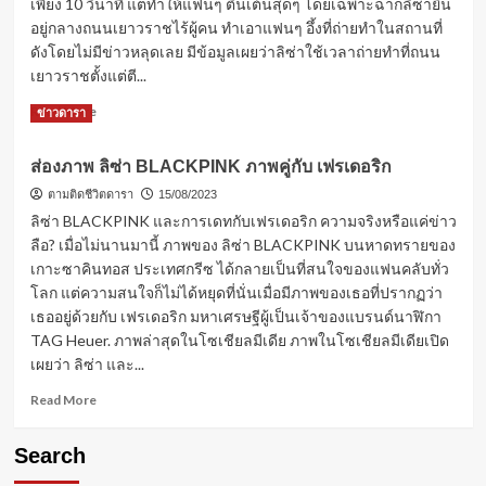
เพียง 10 วินาที แต่ทำให้แฟนๆ ตื่นเต้นสุดๆ โดยเฉพาะฉากลิซ่ายืน
อยู่กลางถนนเยาวราชไร้ผู้คน ทำเอาแฟนๆ อึ้งที่ถ่ายทำในสถานที่
ดังโดยไม่มีข่าวหลุดเลย มีข้อมูลเผยว่าลิซ่าใช้เวลาถ่ายทำที่ถนน
เยาวราชตั้งแต่ตี...
Read
Read More
ข่าวดารา
more
about
ส่องภาพ ลิซ่า BLACKPINK ภาพคู่กับ เฟรเดอริก
ลิ
ซ่า
ตามติดชีวิตดารา
15/08/2023
(Lisa)
ลิซ่า BLACKPINK และการเดทกับเฟรเดอริก ความจริงหรือแค่ข่าว
ปล่อย
ลือ? เมื่อไม่นานมานี้ ภาพของ ลิซ่า BLACKPINK บนหาดทรายของ
ที
เกาะซาคินทอส ประเทศกรีซ ได้กลายเป็นที่สนใจของแฟนคลับทั่ว
เซอร์
โลก แต่ความสนใจก็ไม่ได้หยุดที่นั่นเมื่อมีภาพของเธอที่ปรากฏว่า
MV
เพลง
เธออยู่ด้วยกับ เฟรเดอริก มหาเศรษฐีผู้เป็นเจ้าของแบรนด์นาฬิกา
Rockstar
TAG Heuer. ภาพล่าสุดในโซเชียลมีเดีย ภาพในโซเชียลมีเดียเปิด
สุด
เผยว่า ลิซ่า และ...
แซ่
บ
Read
Read More
เต็ม
more
ไป
about
Search
ด้วย
ส่อง
พลัง
ภาพ