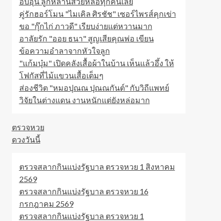
อบอุ่น ลูกหลานสวยหล่อทุกคนเลย
คู่รักฮอร์โมน "ไมเคิล ศิรชัช" เซอร์ไพรส์คุกเข่า
ขอ "กุ๊กไก่ ภาวดี" เรียบง่ายแต่หวานมาก
อาลัยรัก "ออย ธนา" สูญเสียคุณพ่อ เขียน
ข้อความอำลาจากหัวใจลูก
"แก้มบุ๋ม" เปิดคลังเสื้อผ้าในบ้าน เห็นแล้วอึ้ง ให้
โฟกัสที่ไม้แขวนเสื้อเต็มๆ
ส่องชีวิต "หมอปุณณ ปุณณกันต์" กับวิถีแพทย์
วิจัยในต่างแดน งานหนักแต่ยังหล่อมาก
ตรวจหวย
ดวงวันนี้
ตรวจสลากกินแบ่งรัฐบาล ตรวจหวย 1 สิงหาคม
2569
ตรวจสลากกินแบ่งรัฐบาล ตรวจหวย 16
กรกฎาคม 2569
ตรวจสลากกินแบ่งรัฐบาล ตรวจหวย 1