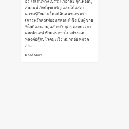
อร ได้เดินทางไปร่วมไว้อาลัย คุณพ่ออนุ
สสอนน์ ภักดิ์สุขเจริญ และได้แสดง
ความรู้สึกผ่านโพสต์อินสตาแกรมว่า
เคารพรักคุณพ่ออนุสสอนน์ ซึ่งเป็นผู้ชาย
ที่ใจดีและอบอุ่นสำหรับลูกๆ ตลอดเวลา
คุณพ่อแอฟ ทักษอร จากไปอย่างสงบ
หลังต่อสู้กับโรคมะเร็ง หมวดอ๋อ หมวด
อ๋อ...
Read
Read More
more
about
หมวด
อ๋อ
โพสต์
ซึ้ง
เป็น
กำลัง
ใจ
ให้
แอฟ
ทักษ
อร