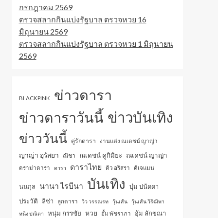
กรกฎาคม 2569
ตรวจสลากกินแบ่งรัฐบาล ตรวจหวย 16
มิถุนายน 2569
ตรวจสลากกินแบ่งรัฐบาล ตรวจหวย 1 มิถุนายน
2569
ข่าวดารา
BLACKPINK
ข่าวบันเทิง
ข่าวดาราวันนี้
ข่าววันนี้
คู่รักดารา
งานแต่ง ณเดชน์ ญาญ่า
ญาญ่า อุรัสยา
ณเดชน์ คูกิมิยะ
ณเดชน์ ญาญ่า
ณิชา
ดาราไทย
ดราม่าดารา
ดารา
ดิว อริสรา
ดีเจแมน
บันเทิง
นานา ไรบีนา
นนกุล
บุ๋ม ปนัดดา
ประวัติ
ลิซ่า
ลูกดารา
วิว วรรณรท
วุ้นเส้น
วุ้นเส้น วิริฒิพา
หวย
หนุ่ม กรรชัย
อุ้ม ลักขณา
หนิง ปณิตา
อั้ม พัชราภา