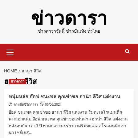
Skip
ข่าวดารา
to
content
ข่าวดาราวันนี้ ข่าวบันเทิง ทั่วไทย
Primary
Menu
HOME
ฮาน่า ลีวิส
ฮาน่า ลีวิส
ข่าวดารา
หนุ่มหล่อ อ๊อฟ ชนะพล คุกเข่าขอ ฮาน่า ลีวิส แต่งงาน
ตามติดชีวิตดารา
05/06/2024
อ๊อฟ ชนะพล คุกเข่าขอ ฮาน่า ลีวิส แต่งงาน ริมทะเลโรแมนติก
พระเอกหนุ่ม อ๊อฟ ชนะพล คุกเข่าขอแฟนสาว ฮาน่า ลีวิส แต่งงาน
หลังคบกันกว่า 3 ปี ท่ามกลางบรรยากาศริมทะเลสุดโรแมนติก ฮา
น่า เซย์เยส...