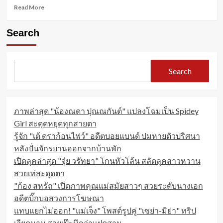
Read
Read More
more
about
Search
หนุ่ม
หล่อ
อ๊อฟ
ชนะ
Search
พล
คุกเข่า
ขอ
ฮา
ภาพล่าสุด "น้องณดา ปุณณกันต์" แปลงโฉมเป็น Spidey
น่า
ลี
Girl สะดุดหยุดทุกสายตา
วิส
รู้จัก "เต้ ดราก้อนไฟว์" อดีตบอยแบนด์ ปมหายตัวปริศนา
แต่งงาน
หลังปั่นจักรยานออกจากบ้านพัก
เปิดลุคล่าสุด "จุ๋ย วรัทยา" โกนหัวโล้น สลัดลุคสาวหวาน
สวยเท่สะดุดตา
"ก้อง สหรัถ" เปิดภาพคุณแม่สมัยสาวๆ สวยระดับนางเอก
อดีตบิ๊กบอสวงการโฆษณา
แทบแยกไม่ออก! "แม่เจ็ง" โพสต์รูปคู่ "เซย่า-มิย่า" ทริป
เวียดนาม สวยเป๊ะนึกว่าแฝดสาม