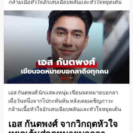
กล้ามเนื้อหัวใจอักเสบเฉียบพลันและหัวใจหยุดเต้น
เอส กันตพงศ์ นักแสดงหนุ่ม เขียนจดหมายบอกลา
เผื่อวันหนึ่งจากไปกะทันหัน หลังเคยเผชิญภาวะ
กล้ามเนื้อหัวใจอักเสบเฉียบพลันและหัวใจหยุดเต้น
เอส กันตพงศ์ จากวิกฤตหัวใจ