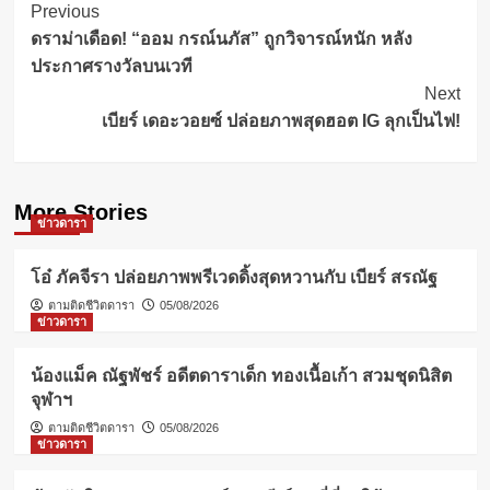
Post
Previous
ดราม่าเดือด! “ออม กรณ์นภัส” ถูกวิจารณ์หนัก หลัง
Navigation
ประกาศรางวัลบนเวที
Next
เบียร์ เดอะวอยซ์ ปล่อยภาพสุดฮอต IG ลุกเป็นไฟ!
More Stories
ข่าวดารา
โอ๋ ภัคจีรา ปล่อยภาพพรีเวดดิ้งสุดหวานกับ เบียร์ สรณัฐ
ตามติดชีวิตดารา
05/08/2026
ข่าวดารา
น้องแม็ค ณัฐพัชร์ อดีตดาราเด็ก ทองเนื้อเก้า สวมชุดนิสิต
จุฬาฯ
ตามติดชีวิตดารา
05/08/2026
ข่าวดารา