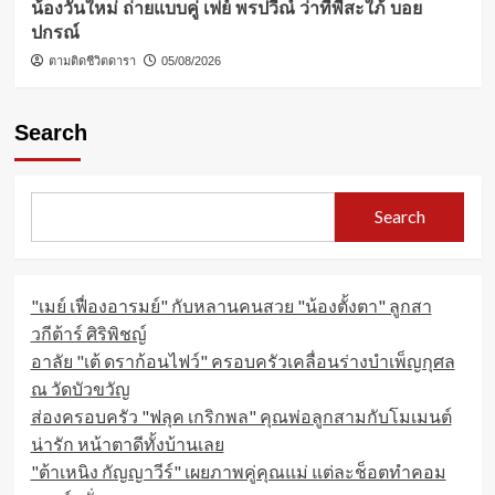
น้องวันใหม่ ถ่ายแบบคู่ เฟย์ พรปวีณ์ ว่าที่พี่สะใภ้ บอย
ปกรณ์
ตามติดชีวิตดารา
05/08/2026
Search
Search
"เมย์ เฟื่องอารมย์" กับหลานคนสวย "น้องตั้งตา" ลูกสา
วกีต้าร์ ศิริพิชญ์
อาลัย "เต้ ดราก้อนไฟว์" ครอบครัวเคลื่อนร่างบำเพ็ญกุศล
ณ วัดบัวขวัญ
ส่องครอบครัว "ฟลุค เกริกพล" คุณพ่อลูกสามกับโมเมนต์
น่ารัก หน้าตาดีทั้งบ้านเลย
"ต้าเหนิง กัญญาวีร์" เผยภาพคู่คุณแม่ แต่ละช็อตทำคอม