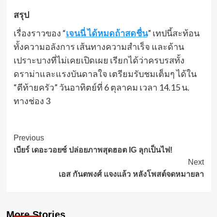
สรุป
เรื่องราวของ “
เจนนี่ ได้หมดถ้าสดชื่น
” เทปนี้สะท้อน
ทั้งความอลังการ เส้นทางความสำเร็จ และด้าน
เปราะบางที่ไม่เคยเปิดเผย เรียกได้ว่าครบรสทั้ง
ดราม่าและแรงบันดาลใจ เตรียมรับชมเต็มๆ ได้ใน
“ตีท้ายครัว” วันอาทิตย์ที่ 6 ตุลาคม เวลา 14.15 น.
ทางช่อง 3
Post
Previous
เบียร์ เดอะวอยซ์ ปล่อยภาพสุดฮอต IG ลุกเป็นไฟ!
Navigation
Next
เอส กันตพงศ์ แจงแล้ว หลังโพสต์จดหมายลา
More Stories