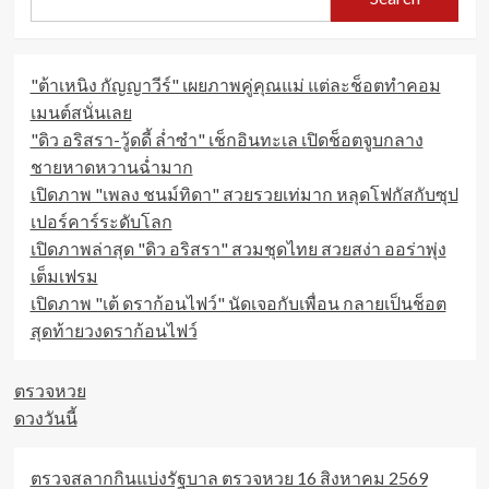
"ต้าเหนิง กัญญาวีร์" เผยภาพคู่คุณแม่ แต่ละช็อตทำคอม
เมนต์สนั่นเลย
"ดิว อริสรา-วู้ดดี้ ล่ำซำ" เช็กอินทะเล เปิดช็อตจูบกลาง
ชายหาดหวานฉ่ำมาก
เปิดภาพ "เพลง ชนม์ทิดา" สวยรวยเท่มาก หลุดโฟกัสกับซุป
เปอร์คาร์ระดับโลก
เปิดภาพล่าสุด "ดิว อริสรา" สวมชุดไทย สวยสง่า ออร่าพุ่ง
เต็มเฟรม
เปิดภาพ "เต้ ดราก้อนไฟว์" นัดเจอกับเพื่อน กลายเป็นช็อต
สุดท้ายวงดราก้อนไฟว์
ตรวจหวย
ดวงวันนี้
ตรวจสลากกินแบ่งรัฐบาล ตรวจหวย 16 สิงหาคม 2569