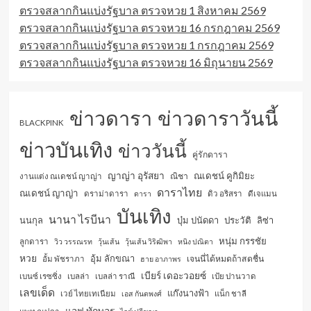
ตรวจสลากกินแบ่งรัฐบาล ตรวจหวย 1 สิงหาคม 2569
ตรวจสลากกินแบ่งรัฐบาล ตรวจหวย 16 กรกฎาคม 2569
ตรวจสลากกินแบ่งรัฐบาล ตรวจหวย 1 กรกฎาคม 2569
ตรวจสลากกินแบ่งรัฐบาล ตรวจหวย 16 มิถุนายน 2569
ข่าวดารา
ข่าวดาราวันนี้
BLACKPINK
ข่าวบันเทิง
ข่าววันนี้
คู่รักดารา
ญาญ่า อุรัสยา
ณเดชน์ คูกิมิยะ
ณิชา
งานแต่ง ณเดชน์ ญาญ่า
ดาราไทย
ณเดชน์ ญาญ่า
ดราม่าดารา
ดารา
ดิว อริสรา
ดีเจแมน
บันเทิง
นานา ไรบีนา
นนกุล
บุ๋ม ปนัดดา
ประวัติ
ลิซ่า
หนุ่ม กรรชัย
ลูกดารา
วิว วรรณรท
วุ้นเส้น
วุ้นเส้น วิริฒิพา
หนิง ปณิตา
หวย
อุ้ม ลักขณา
เจนนี่ได้หมดถ้าสดชื่น
อั้ม พัชราภา
ฮาย อาภาพร
เบียร์ เดอะวอยซ์
เบนซ์ เรซซิ่ง
เบลล่า
เบลล่า ราณี
เป้ย ปานวาด
เลขเด็ด
แก๊งนางฟ้า
เวย์ ไทยเทเนียม
เอส กันตพงศ์
แน็ก ชาลี
แอฟ ทักษอร