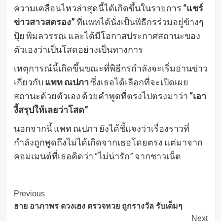
ความเคลื่อนไหวล่าสุดนี้ได้เกิดขึ้นในรายการ
“แชร์
ข่าวสาวสตรอง”
ที่แพทได้นั่งเป็นพิธีกรร่วมอยู่ข้างๆ
ปุ้ย พิมลวรรณ และได้มีโอกาสประกาศสถานะของ
ตัวเองว่าเป็นโสดอย่างเป็นทางการ
เหตุการณ์นี้เกิดขึ้นขณะที่พิธีกรกำลังจะเริ่มอ่านข่าว
เกี่ยวกับ
แพท ณปภา
ซึ่งเธอได้เลือกที่จะเปิดเผย
สถานะด้วยตัวเอง ด้วยคำพูดที่ตรงไปตรงมาว่า
“เอา
งี้สรุปให้เลยว่าโสด”
นอกจากนี้ แพท ณปภา ยังได้ชี้แจงว่าเรื่องราวที่
กำลังถูกพูดถึงไม่ได้เกิดจากเธอโดยตรง แต่มาจาก
คอมเมนต์ที่เธอคิดว่า “ไม่น่ารัก” จากชาวเน็ต
Post
Previous
ฮาย อาภาพร ดวงเฮง ตรวจหวย ถูกรางวัล รับเต็มๆ
Navigation
Next