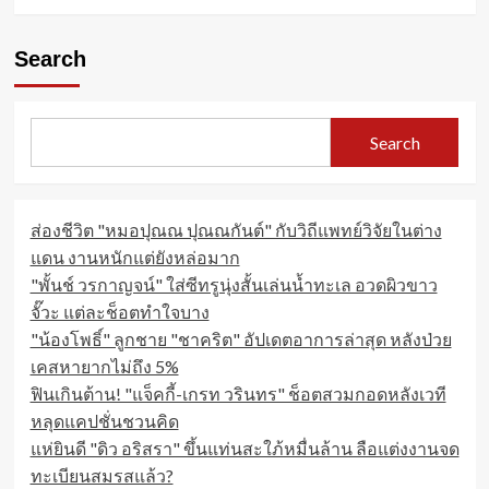
Search
Search
ส่องชีวิต "หมอปุณณ ปุณณกันต์" กับวิถีแพทย์วิจัยในต่าง
แดน งานหนักแต่ยังหล่อมาก
"พั้นช์ วรกาญจน์" ใส่ซีทรูนุ่งสั้นเล่นน้ำทะเล อวดผิวขาว
จั๊วะ แต่ละช็อตทำใจบาง
"น้องโพธิ์" ลูกชาย "ชาคริต" อัปเดตอาการล่าสุด หลังป่วย
เคสหายากไม่ถึง 5%
ฟินเกินต้าน! "แจ็คกี้-เกรท วรินทร" ช็อตสวมกอดหลังเวที
หลุดแคปชั่นชวนคิด
แห่ยินดี "ดิว อริสรา" ขึ้นแท่นสะใภ้หมื่นล้าน ลือแต่งงานจด
ทะเบียนสมรสแล้ว?