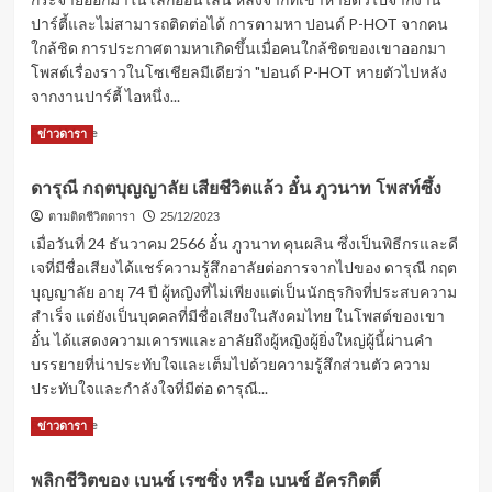
แล้ว
ปาร์ตี้และไม่สามารถติดต่อได้ การตามหา ปอนด์ P-HOT จากคน
ใกล้ชิด การประกาศตามหาเกิดขึ้นเมื่อคนใกล้ชิดของเขาออกมา
โพสต์เรื่องราวในโซเชียลมีเดียว่า "ปอนด์ P-HOT หายตัวไปหลัง
จากงานปาร์ตี้ ไอหนึ่ง...
Read
Read More
ข่าวดารา
more
about
ดารุณี กฤตบุญญาลัย เสียชีวิตแล้ว อั๋น ภูวนาท โพสท์ซึ้ง
แร็ป
เปอร์
ตามติดชีวิตดารา
25/12/2023
“ปอนด์
เมื่อวันที่ 24 ธันวาคม 2566 อั๋น ภูวนาท คุนผลิน ซึ่งเป็นพิธีกรและดี
P-
เจที่มีชื่อเสียงได้แชร์ความรู้สึกอาลัยต่อการจากไปของ ดารุณี กฤต
HOT”
บุญญาลัย อายุ 74 ปี ผู้หญิงที่ไม่เพียงแต่เป็นนักธุรกิจที่ประสบความ
ปลอดภัย
สำเร็จ แต่ยังเป็นบุคคลที่มีชื่อเสียงในสังคมไทย ในโพสต์ของเขา
ดี
หลัง
อั๋น ได้แสดงความเคารพและอาลัยถึงผู้หญิงผู้ยิ่งใหญ่ผู้นี้ผ่านคำ
หายตัว
บรรยายที่น่าประทับใจและเต็มไปด้วยความรู้สึกส่วนตัว ความ
จาก
ประทับใจและกำลังใจที่มีต่อ ดารุณี...
ปาร์ตี้
Read
Read More
ข่าวดารา
more
about
พลิกชีวิตของ เบนซ์ เรซซิ่ง หรือ เบนซ์ อัครกิตติ์
ดา