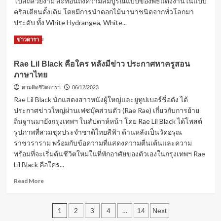
โบสถ์สวยงาม สะท้อนถึงความสมบูรณ์แบบของพิธีแต่งงานในแบบ
หลัง
คริสเตียนดั้งเดิม โดยมีการนำดอกไม้นานาชนิดจากทั่วโลกมา
ศัลยกรรม
ประดับ ทั้ง White Hydrangea, White...
ล่าสุด
Read
Read More
ข่าวดารา
more
about
Rae Lil Black คือใคร หลังมีข่าว ประกาศหาครูสอน
งาน
ภาษาไทย
แต่งงาน
สุด
ตามติดชีวิตดารา
06/12/2023
อลังการ
Rae Lil Black นักแสดงสาวหนังผู้ใหญ่และยูทูปเบอร์ชื่อดัง ได้
ของ
ประกาศข่าวใหญ่ผ่านเฟซบุ๊คส่วนตัว (Rae Rae) เกี่ยวกับการย้าย
“นน
ถิ่นฐานมายังกรุงเทพฯ ในสัปดาห์หน้า โดย Rae Lil Black ได้โพสต์
นี่
ณัฐ
รูปภาพที่สวมชุดประจำชาติไทยสีฟ้า ด้านหลังเป็นวัดอรุณ
ชา”
ราชวราราม พร้อมกับข้อความที่แสดงความตื่นเต้นและความ
และ
พร้อมที่จะเริ่มต้นชีวิตใหม่ในที่พักอาศัยของตัวเองในกรุงเทพฯ Rae
“แอ็
Lil Black คือใคร...
คมี่
วร
Read
Read More
วัฒน์”
more
about
Posts
Rae
1
…
2
3
4
14
Next
Lil