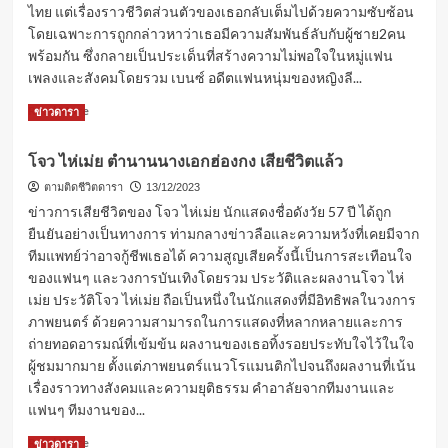
กิตติ์
ไทย แต่เรื่องราวชีวิตส่วนตัวของเธอกลับเต็มไปด้วยความซับซ้อน
โดยเฉพาะการถูกกล่าวหาว่าเธอมีความสัมพันธ์ลับกับผู้ชาย2คน
พร้อมกัน ซึ่งกลายเป็นประเด็นที่สร้างความไม่พอใจในหมู่แฟน
เพลงและสังคมโดยรวม เบนซ์ อดีตแฟนหนุ่มของหญิงลี...
Read
Read More
ข่าวดารา
more
about
โจว ไห่เม่ย ตำนานนางเอกฮ่องกง เสียชีวิตแล้ว
หญิง
ลี
ตามติดชีวิตดารา
13/12/2023
ศรี
ข่าวการเสียชีวิตของ โจว ไห่เม่ย นักแสดงชื่อดังวัย 57 ปี ได้ถูก
จุมพล
ยืนยันอย่างเป็นทางการ ท่ามกลางข่าวลือและความหวังที่เคยมีจาก
กับ
ทีมแพทย์ว่าอาจกู้ชีพเธอได้ ความสูญเสียครั้งนี้เป็นการสะเทือนใจ
ข่าว
ของแฟนๆ และวงการบันเทิงโดยรวม ประวัติและผลงานโจว ไห่
โลก
สอง
เม่ย ประวัติโจว ไห่เม่ย ถือเป็นหนึ่งในนักแสดงที่มีอิทธิพลในวงการ
ใบ
ภาพยนตร์ ด้วยความสามารถในการแสดงที่หลากหลายและการ
โลก
ถ่ายทอดอารมณ์ที่เข้มข้น ผลงานของเธอทิ้งรอยประทับใจไว้ในใจ
สอง
ผู้ชมมากมาย ตั้งแต่ภาพยนตร์แนวโรแมนติกไปจนถึงผลงานที่เน้น
ใบ
เรื่องราวทางสังคมและความยุติธรรม คำอาลัยจากทีมงานและ
หญิง
แฟนๆ ทีมงานของ...
ลี
ศรี
Read
Read More
ข่าวดารา