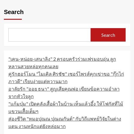
pagination
Black
คือ
Search
ใคร
หลัง
มี
ข่าว
Search
ประกาศ
หา
ครู
สอน
"เคน-หน่อย-เสนาลิง" 2 ครอบครัวร่วมเฟรมอบอุ่น ลูก
ภาษา
หลานสวยหล่อทุกคนเลย
ไทย
คู่รักฮอร์โมน "ไมเคิล ศิรชัช" เซอร์ไพรส์คุกเข่าขอ "กุ๊กไก่
ภาวดี" เรียบง่ายแต่หวานมาก
อาลัยรัก "ออย ธนา" สูญเสียคุณพ่อ เขียนข้อความอำลา
จากหัวใจลูก
"แก้มบุ๋ม" เปิดคลังเสื้อผ้าในบ้าน เห็นแล้วอึ้ง ให้โฟกัสที่ไม้
แขวนเสื้อเต็มๆ
ส่องชีวิต "หมอปุณณ ปุณณกันต์" กับวิถีแพทย์วิจัยในต่าง
แดน งานหนักแต่ยังหล่อมาก