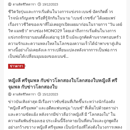
รุณี
ตามติดชีวิตดารา
19/12/2023
ก
ชีวิตวัยรุ่นและการเริ่มต้นในวงการแข่งรถ เบนซ์-อัครกิตติ์ วร
ฤต
โรจน์เจริญเดช หรือที่รู้จักกันในนาม "เบนซ์ เรซซิ่ง" ได้เผยแพร่
บุญ
เรื่องราวชีวิตของเขาที่ไม่เคยถูกเปิดเผยมาก่อนในรายการ "วัน เดย์
ญา
วิท แมทธิว" ทางช่อง MONO29 โดยเล่าถึงการเริ่มต้นในวงการ
ลัย
เสีย
แข่งรถจักรยานยนต์ตั้งแต่อายุ 18 ปี แม้จะถูกคัดค้านจากครอบครัว
ชีวิต
ความรักและความหลงใหลในโลกของความเร็วได้นำพาเขาสู่เส้น
แล้ว
ทางนี้อย่างไม่เคยลังเล การเปลี่ยนแปลงหลังจากการเป็นพ่อ การ
อั๋น
เป็นพ่อได้เปลี่ยนมุมมองของเบนซ์...
ภูว
นาท
Read
Read More
ข่าวดารา
โพสท์
more
ซึ้ง
about
หญิงลี ศรีจุมพล กับข่าวโลกสองใบโลกสองใบหญิงลี ศรี
พลิก
จุมพล กับข่าวโลกสองใบ
ชีวิต
ของ
ตามติดชีวิตดารา
15/12/2023
เบนซ์
ข่าวบันเทิงล่าสุด มีเรื่องราวซับซ้อนที่เกิดขึ้นระหว่างนักร้องดัง
เรซ
"หญิงลี ศรีจุมพล" และอดีตแฟนหนุ่ม "เบนซ์" ที่เต็มไปด้วยดราม่า
ซิ่ง
และความขัดแย้ง หลังจากมีข่าวลือว่าหญิงลี มี "โลกสองใบ" ใน
หรือ
เบนซ์
ความสัมพันธ์ของเธอ ประเด็นนี้จึงกลายเป็นที่สนใจและถูกพูดถึง
อัคร
อย่างกว้างขวาง หญิงลี ศรีจุมพล เป็นนักร้องที่โด่งดังในวงการเพลง