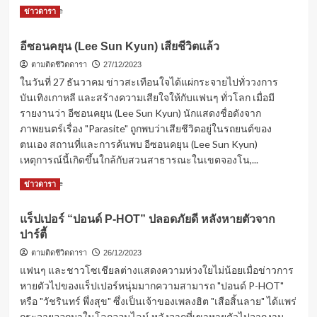
Read
Read More
ข่าวดารา
more
about
อีซอนคยุน (Lee Sun Kyun) เสียชีวิตแล้ว
เจน
นี่
ตามติดชีวิตดารา
27/12/2023
รัช
ในวันที่ 27 ธันวาคม ข่าวสะเทือนใจได้แผ่กระจายไปทั่ววงการ
นก
บันเทิงเกาหลี และสร้างความเสียใจให้กับแฟนๆ ทั่วโลก เมื่อมี
โพสต์
รายงานว่า อีซอนคยุน (Lee Sun Kyun) นักแสดงชื่อดังจาก
ภาพ
ภาพยนตร์เรื่อง "Parasite" ถูกพบว่าเสียชีวิตอยู่ในรถยนต์ของ
ประสบ
อุบัติเหตุ
ตนเอง สถานที่และการค้นพบ อีซอนคยุน (Lee Sun Kyun)
รถ
เหตุการณ์นี้เกิดขึ้นใกล้กับสวนสาธารณะในเขตจองโน,...
คว่ำ
Read
Read More
ลง
ข่าวดารา
more
ข้าง
about
ทาง
แร็ปเปอร์ “ปอนด์ P-HOT” ปลอดภัยดี หลังหายตัวจาก
อี
ปาร์ตี้
ซอน
คยุน
ตามติดชีวิตดารา
26/12/2023
(Lee
แฟนๆ และชาวโซเชียลต่างแสดงความห่วงใยไม่น้อยเมื่อข่าวการ
Sun
หายตัวไปของแร็ปเปอร์หนุ่มมากความสามารถ "ปอนด์ P-HOT"
Kyun)
หรือ "วัชรินทร์ พึ่งสุข" ซึ่งเป็นเจ้าของเพลงฮิต "เสือสิ้นลาย" ได้แพร่
เสีย
ชีวิต
กระจายออกมาในโลกออนไลน์ หลังจากที่เขาหายตัวไปจากงาน