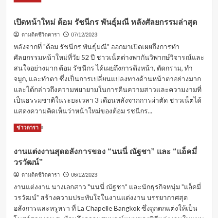
จุมพล
more
กับ
about
ข่าว
เปิดหน้าใหม่ ต้อม รัชนีกร พันธุ์มณี หลังศัลยกรรมล่าสุด
โจว
โลก
ไห่
ตามติดชีวิตดารา
07/12/2023
สอง
เม่ย
หลังจากที่ "ต้อม รัชนีกร พันธุ์มณี" ออกมาเปิดเผยถึงการทำ
ใบ
ตำนาน
ศัลยกรรมหน้าใหม่ที่วัย 52 ปี ชาวเน็ตต่างพากันวิพากษ์วิจารณ์และ
นางเอก
สนใจอย่างมาก ต้อม รัชนีกร ได้เผยถึงการดึงหน้า, ตัดกราม, ทำ
ฮ่องกง
จมูก, และทำตา ซึ่งเป็นการเปลี่ยนแปลงทางด้านหน้าตาอย่างมาก
เสีย
ชีวิต
และได้กล่าวถึงความพยายามในการคืนความสาวและความงามที่
แล้ว
เป็นธรรมชาติในระยะเวลา 3 เดือนหลังจากการผ่าตัด ชาวเน็ตได้
แสดงความคิดเห็นว่าหน้าใหม่ของต้อม รชนีกร...
Read
Read More
ข่าวดารา
more
about
งานแต่งงานสุดอลังการของ “นนนี่ ณัฐชา” และ “แอ็คมี่
เปิด
วรวัฒน์”
หน้า
ใหม่
ตามติดชีวิตดารา
06/12/2023
ต้อม
งานแต่งงาน นางเอกสาว "นนนี่ ณัฐชา" และนักธุรกิจหนุ่ม "แอ็คมี่
รัชนี
วรวัฒน์" สร้างความประทับใจในงานแต่งงาน บรรยากาศสุด
กร
อลังการและหรูหรา ที่ La Chapelle Bangkok ซึ่งถูกตกแต่งให้เป็น
พันธุ์
มณี