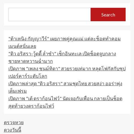
กานต์
เปิด
Search
ใจ
ผ่าน
ไลฟ์
สด
"ต้าเหนิง กัญญาวีร์" เผยภาพคู่คุณแม่ แต่ละช็อตทำคอม
แยก
ทาง
เมนต์สนั่นเลย
ครู
"ดิว อริสรา-วู้ดดี้ ล่ำซำ" เช็กอินทะเล เปิดช็อตจูบกลาง
เต้ย
ชายหาดหวานฉ่ำมาก
อภิ
วัฒน์
เปิดภาพ "เพลง ชนม์ทิดา" สวยรวยเท่มาก หลุดโฟกัสกับซุป
เปอร์คาร์ระดับโลก
เปิดภาพล่าสุด "ดิว อริสรา" สวมชุดไทย สวยสง่า ออร่าพุ่ง
เต็มเฟรม
เปิดภาพ "เต้ ดราก้อนไฟว์" นัดเจอกับเพื่อน กลายเป็นช็อต
สุดท้ายวงดราก้อนไฟว์
ตรวจหวย
ดวงวันนี้