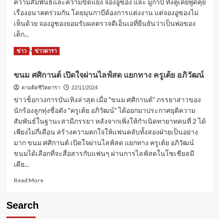
ความสัมพันธ์และความขัดแย้ง จองอูซอง และ มูกาบี ทั้งคู่เคยพูดคุย
เรื่องอนาคตร่วมกัน โดยมุนกาบีต้องการแต่งงาน แต่จองอูซองไม่
เห็นด้วย จองอูซองยอมรับผลตรวจดีเอ็นเอที่ยืนยันว่าเป็นพ่อของ
เด็ก...
Read
Read More
ข่าว
ข่าวดารา
more
about
ขนม ศศิกานต์ เปิดใจผ่านไลฟ์สด แยกทาง ครูเต้ย อภิวัฒน์
ดราม่า
วงการ
ตามติดชีวิตดารา
22/11/2024
บันเทิง
ข่าวช็อกวงการบันเทิงล่าสุด เมื่อ "ขนม ศศิกานต์" ภรรยาสาวของ
เกาหลี
นักร้องลูกทุ่งชื่อดัง "ครูเต้ย อภิวัฒน์" ได้ออกมาประกาศยุติความ
จอง
สัมพันธ์ในฐานะสามีภรรยา หลังจากเพิ่งให้กำเนิดทายาทคนที่ 2 ได้
อู
เพียงไม่กี่เดือน สร้างความตกใจให้แฟนคลับทั้งสองฝ่ายเป็นอย่าง
ซอง
ยอมรับ
มาก ขนม ศศิกานต์ เปิดใจผ่านไลฟ์สด แยกทาง ครูเต้ย อภิวัฒน์
เป็น
ขนมได้เลือกที่จะสื่อสารกับแฟนๆ ผ่านการไลฟ์สดในโซเชียลมี
พ่อ
เดีย...
ของ
ลูก
Read
Read More
มุ
more
นกาบี
about
Search
ขนม
ศศิ