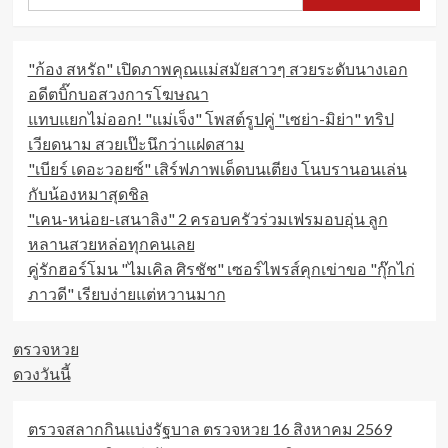
"ก้อง สหรัถ" เปิดภาพคุณแม่สมัยสาวๆ สวยระดับนางเอก
อดีตบิ๊กบอสวงการโฆษณา
แทบแยกไม่ออก! "แม่เจ็ง" โพสต์รูปคู่ "เซย่า-มิย่า" ทริป
เวียดนาม สวยเป๊ะนึกว่าแฝดสาม
"เบียร์ เดอะวอยซ์" เสิร์ฟภาพเด็ดบนเตียง โนบรานอนเล่น
กับน้องหมาสุดชิล
"เคน-หน่อย-เสนาลิง" 2 ครอบครัวร่วมเฟรมอบอุ่น ลูก
หลานสวยหล่อทุกคนเลย
คู่รักฮอร์โมน "ไมเคิล ศิรชัช" เซอร์ไพรส์คุกเข่าขอ "กุ๊กไก่
ภาวดี" เรียบง่ายแต่หวานมาก
ตรวจหวย
ดวงวันนี้
ตรวจสลากกินแบ่งรัฐบาล ตรวจหวย 16 สิงหาคม 2569