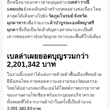
อีกหนึ่งนางเอกสาวสายบุญอย่าง
เบลล่า ราณี
แคมเปน
ยังคงเดินหน้าสร้างกุศลอย่างต่อเนื่อง โดย
ล่าสุดได้เดินทางไปยัง
วัดภูมโนรมย์ จังหวัด
มุกดาหาร
เพื่อร่วมงาน
ผ้าป่าบูรณะองค์พญาศรี
มุกดา
ซึ่งถือเป็นวัดสำคัญทางศาสนาและเป็นที่
เคารพของชาวจังหวัดมุกดาหารและพื้นที่ใกล้เคียง
เบลล่าเผยยอดบุญรวมกว่า
2,201,342 บาท
ในงานนี้ เบลล่าได้แต่งกายด้วยผ้าพื้นเมืองที่ทอด้วย
ฝีมือคนไทย ถ่ายทอดความงดงามของวัฒนธรรม
ไทยได้อย่างกลมกลืน เธอได้โพสต์ภาพบรรยากาศ
ของงานผ่านโซเชียล พร้อมระบุยอดบริจาครวม
ทั้งหมดที่ได้จากงานผ้าป่าในครั้งนี้เป็นจำนวน
2,201,342.83 บาท