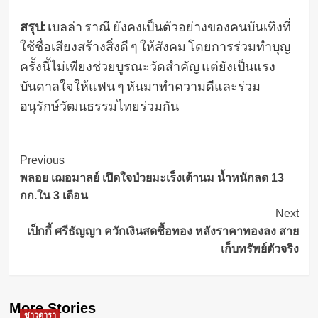
สรุป:
เบลล่า ราณี ยังคงเป็นตัวอย่างของคนบันเทิงที่
ใช้ชื่อเสียงสร้างสิ่งดี ๆ ให้สังคม โดยการร่วมทำบุญ
ครั้งนี้ไม่เพียงช่วยบูรณะวัดสำคัญ แต่ยังเป็นแรง
บันดาลใจให้แฟน ๆ หันมาทำความดีและร่วม
อนุรักษ์วัฒนธรรมไทยร่วมกัน
Post
Previous
พลอย เฌอมาลย์ เปิดใจป่วยมะเร็งเต้านม น้ำหนักลด 13
Navigation
กก.ใน 3 เดือน
Next
เป็กกี้ ศรีธัญญา ควักเงินสดซื้อทอง หลังราคาทองลง สาย
เก็บทรัพย์ตัวจริง
More Stories
ข่าวดารา