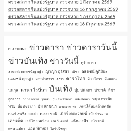
ตรวจสลากกินแบ่งรัฐบาล ตรวจหวย 1 สิงหาคม 2569
ตรวจสลากกินแบ่งรัฐบาล ตรวจหวย 16 กรกฎาคม 2569
ตรวจสลากกินแบ่งรัฐบาล ตรวจหวย 1 กรกฎาคม 2569
ตรวจสลากกินแบ่งรัฐบาล ตรวจหวย 16 มิถุนายน 2569
ข่าวดารา
ข่าวดาราวันนี้
BLACKPINK
ข่าวบันเทิง
ข่าววันนี้
คู่รักดารา
ญาญ่า อุรัสยา
ณเดชน์ คูกิมิยะ
ณิชา
งานแต่ง ณเดชน์ ญาญ่า
ดาราไทย
ณเดชน์ ญาญ่า
ดราม่าดารา
ดารา
ดิว อริสรา
ดีเจแมน
บันเทิง
นานา ไรบีนา
นนกุล
บุ๋ม ปนัดดา
ประวัติ
ลิซ่า
หนุ่ม กรรชัย
ลูกดารา
วิว วรรณรท
วุ้นเส้น
วุ้นเส้น วิริฒิพา
หนิง ปณิตา
หวย
อุ้ม ลักขณา
เจนนี่ได้หมดถ้าสดชื่น
อั้ม พัชราภา
ฮาย อาภาพร
เบียร์ เดอะวอยซ์
เบนซ์ เรซซิ่ง
เบลล่า
เบลล่า ราณี
เป้ย ปานวาด
เลขเด็ด
แก๊งนางฟ้า
เวย์ ไทยเทเนียม
เอส กันตพงศ์
แน็ก ชาลี
แอฟ ทักษอร
แพท ณปภา
ไอซ์ ปรีชญา